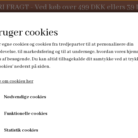
RI FRAGT - Ved køb over 499 DKK ellers 39
ruger cookies
 egne cookies og cookies fra tredjeparter til at personalisere din
levelse, til markedsføring og til at undersøge, hvordan vores hje
 af besøgende. Du kan altid tilbagekalde dit samtykke ved at tryk
KONTAKT
ookies' nederst på siden.
 om cookies her
PUSLETID
HØJTIDER
Nødvendige cookies
funktion
for hurtigst og mest effektiv håndtering af di
UDE
KURVE
JULESOKKER
.
ORE
PUSLEUNDERLAG
ADVENTSPOSER
Funktionelle cookies
OMMER
Statistik cookies