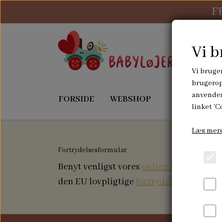
F
Vi b
Vi bruger
brugerop
anvendes
FORSIDE
WEBSHOP
OM MIG
linket 'C
Læs mere
Fortrydelsesformular
LEGETID
SOVETID
Benyt venligst vores
online fortrydelses
AKTIVITETSTERNINGER
NUSSEKL
den EU lovpligtige
fortrydelsesformular
BAMSER
SUTTESN
FRUGTPOSER
SENGEL
RANGLER