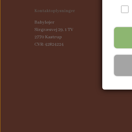
RYGSÆKKE
Kontaktoplysninger
BABYLØJER HOME EDITION
Babyløjer
BRILLE ETUIER
Sirgræsvej 29, 1 TV
COMPUTER SLEEVES
2770 Kastrup
CVR: 42824224