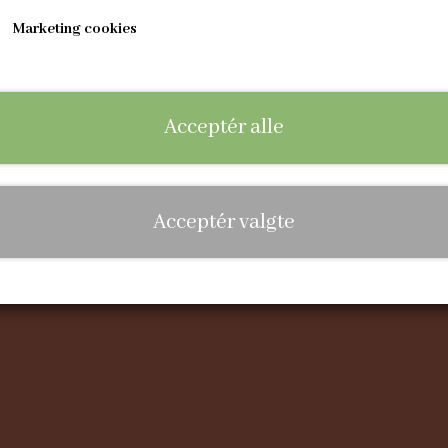
Marketing cookies
Links
So
Salgs- og leveringsbetingelser
Cookies
Acceptér alle
Fortrydelse og reklamation
Om mig
Kontakt
Acceptér valgte