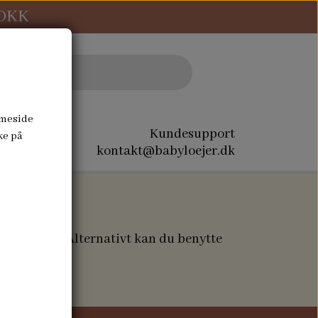
 DKK
mmeside
Kundesupport
ke på
kontakt@babyloejer.dk
REST SALG
SPECIAL SYNINGER
n returvare. Alternativt kan du benytte
NAVN PÅ DÅBSKJOLE