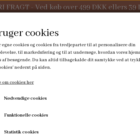
RI FRAGT - Ved køb over 499 DKK ellers 39
ruger cookies
 egne cookies og cookies fra tredjeparter til at personalisere din
levelse, til markedsføring og til at undersøge, hvordan vores hje
 af besøgende. Du kan altid tilbagekalde dit samtykke ved at tryk
KONTAKT
ookies' nederst på siden.
 om cookies her
PUSLETID
HØJTIDER
Nødvendige cookies
UDE
KURVE
JULESOKKER
tion
ORE
PUSLEUNDERLAG
ADVENTSPOSER
Funktionelle cookies
OMMER
Statistik cookies