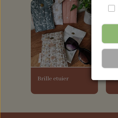
RYGSÆKKE
BABYLØJER HOME EDITION
BRILLE ETUIER
COMPUTER SLEEVES
Brille etuier
C