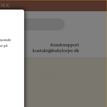
 DKK
mmeside
Kundesupport
ke på
kontakt@babyloejer.dk
REST SALG
SPECIAL SYNINGER
NAVN PÅ DÅBSKJOLE