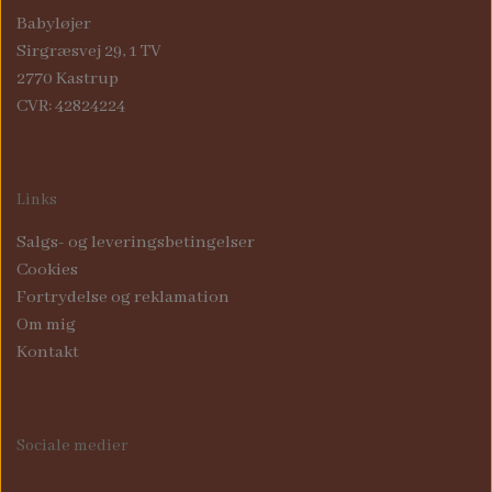
NAVN PÅ DÅBSKJOLE
BABYLØJER HOME
Babyløjer
Sirgræsvej 29, 1 TV
EDITION
2770 Kastrup
CVR: 42824224
BRILLE ETUIER
Links
COMPUTER SLEEVES
Salgs- og leveringsbetingelser
Cookies
Fortrydelse og reklamation
Om mig
Kontakt
Sociale medier