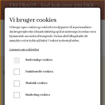
FRI FRAGT - Ved køb over 499 DKK
ellers 39 DKK
Vi bruger cookies
Vi bruger egne cookies og cookies fra tredjeparter til at personalisere
din brugeroplevelse, til markedsføring og til at undersøge, hvordan vores
hjemmeside anvendes af besøgende. Du kan altid tilbagekalde dit
samtykke ved at trykke på linket 'Cookies' nederst på siden.
Læs mere om cookies her
Nødvendige cookies
Funktionelle cookies
Forside
Pusletid
FORSIDE
Statistik cookies
Pusletid
WEBSHOP
Marketing cookies