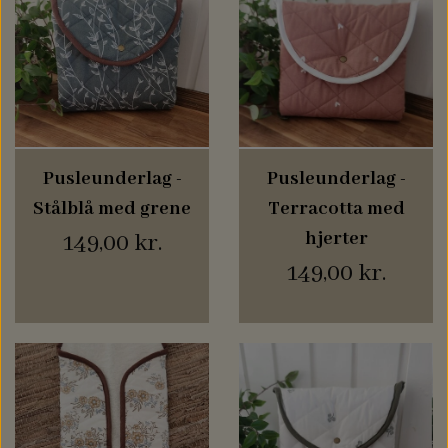
NAVN PÅ DÅBSKJOLE
BABYLØJER HOME
EDITION
BRILLE ETUIER
Pusleunderlag -
Pusleunderlag -
Stålblå med grene
Terracotta med
COMPUTER SLEEVES
hjerter
149,00 kr.
149,00 kr.