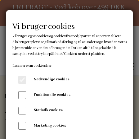
FRI FRAGT - Ved køb over 499 DKK
ellers 39 DKK
Vi bruger cookies
Vi bruger egne cookies og cookies fra tredjeparter til at personalisere
din brugeroplevelse, til markedsføring og til at undersøge, hvordan vores
hjemmeside anvendes af besøgende. Du kan altid tilbagekalde dit
samtykke ved at trykke på linket 'Cookies' nederst på siden.
Læs mere om cookies her
Nødvendige cookies
Funktionelle cookies
Forside
Pusletid
Pusleunderlag
FORSIDE
Statistik cookies
Pusleunderlag
WEBSHOP
Marketing cookies