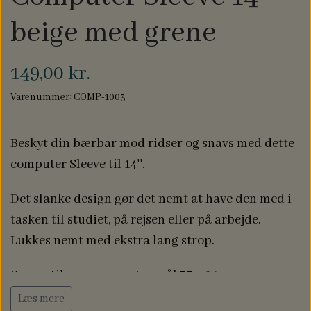
NAVN PÅ DÅBSKJOLE
BABYLØJER HOME
beige med grene
EDITION
149,00 kr.
BRILLE ETUIER
Varenummer: COMP-1003
Beskyt din bærbar mod ridser og snavs med dette
COMPUTER SLEEVES
computer Sleeve til 14''.
Det slanke design gør det nemt at have den med i
tasken til studiet, på rejsen eller på arbejde.
Lukkes nemt med ekstra lang strop.
Passer til max. computer mål 33 x 24 cm
Læs mere