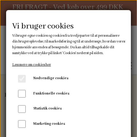
FRI FRAGT - Ved køb over 499 DKK
ellers 39 DKK
Vi bruger cookies
Vi bruger egne cookies og cookies fra tredjeparter til at personalisere
din brugeroplevelse, til markedsføring og til at undersøge, hvordan vores
hjemmeside anvendes af besøgende. Du kan altid tilbagekalde dit
samtykke ved at trykke på linket 'Cookies' nederst på siden.
Læs mere om cookies her
Nødvendige cookies
Funktionelle cookies
Forside
Babyløjer Home edition
Computer Sleeve
FORSIDE
Statistik cookies
WEBSHOP
Marketing cookies