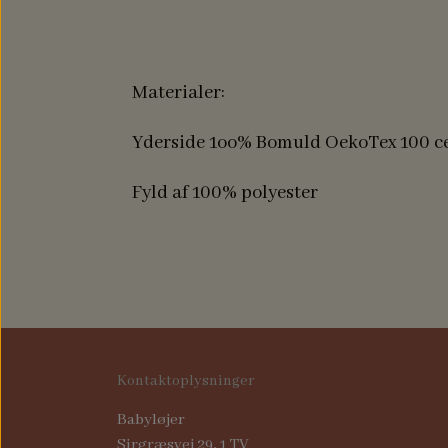
Materialer:
Yderside 1oo% Bomuld OekoTex 100 cer
Fyld af 100% polyester
Kontaktoplysninger
Babyløjer
Sirgræsvej 29, 1 TV