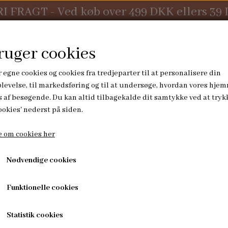
RI FRAGT - Ved køb over 499 DKK ellers 39
ruger cookies
 egne cookies og cookies fra tredjeparter til at personalisere din
levelse, til markedsføring og til at undersøge, hvordan vores hje
 af besøgende. Du kan altid tilbagekalde dit samtykke ved at tryk
KONTAKT
ookies' nederst på siden.
 om cookies her
PUSLETID
HØJTIDER
uter Sleeves
Computer Sleeve 14" - råhvid med vild
Nødvendige cookies
UDE
KURVE
JULESOKKER
Computer Sleeve 14" - 
ORE
PUSLEUNDERLAG
ADVENTSPOSER
Funktionelle cookies
OMMER
blomster
Statistik cookies