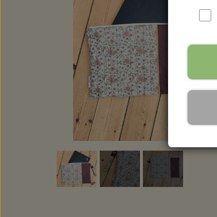
RYGSÆKKE
BABYLØJER HOME EDITION
BRILLE ETUIER
COMPUTER SLEEVES