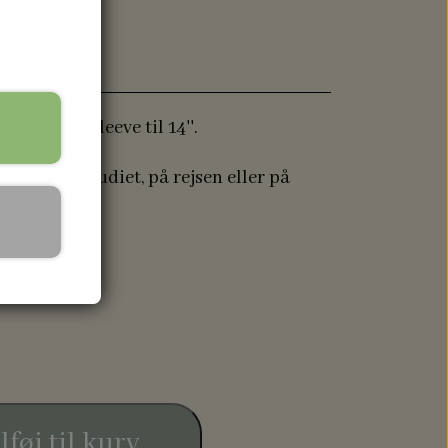
omputer Sleeve til 14''.
asken til studiet, på rejsen eller på
lføj til kurv