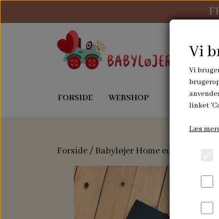
F
Vi b
Vi bruger
brugerop
anvendes
FORSIDE
WEBSHOP
OM MIG
linket 'C
Læs mere
LEGETID
SOVETID
Forside
Babyløjer Home edition
Comp
AKTIVITETSTERNINGER
NUSSEKL
BAMSER
SUTTESN
FRUGTPOSER
SENGEL
RANGLER