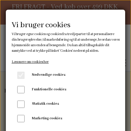
FRI FRAGT - Ved køb over 499 DKK
ellers 39 DKK
Vi bruger cookies
Vi bruger egne cookies og cookies fra tredjeparter til at personalisere
din brugeroplevelse, til markedsføring og til at undersøge, hvordan vores
hjemmeside anvendes af besøgende. Du kan altid tilbagekalde dit
samtykke ved at trykke på linket 'Cookies' nederst på siden.
Læs mere om cookies her
Nødvendige cookies
Funktionelle cookies
Forside
Sovetid
Nusseklude
Nusseklud bamse -
FORSIDE
Statistik cookies
WEBSHOP
Marketing cookies