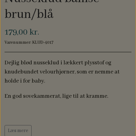
NAVN PÅ DÅBSKJOLE
BABYLØJER HOME
brun/blå
EDITION
179,00 kr.
BRILLE ETUIER
Varenummer: KLUD-4017
Dejlig blød nusseklud i lækkert plysstof og
COMPUTER SLEEVES
knudebundet velourhjørner, som er nemme at
holde i for baby.
En god sovekammerat, lige til at kramme.
Læs mere