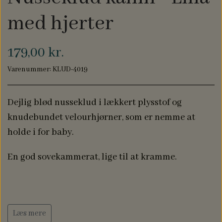
NAVN PÅ DÅBSKJOLE
BABYLØJER HOME
med hjerter
EDITION
179,00 kr.
BRILLE ETUIER
Varenummer: KLUD-4019
Dejlig blød nusseklud i lækkert plysstof og
COMPUTER SLEEVES
knudebundet velourhjørner, som er nemme at
holde i for baby.
En god sovekammerat, lige til at kramme.
Læs mere