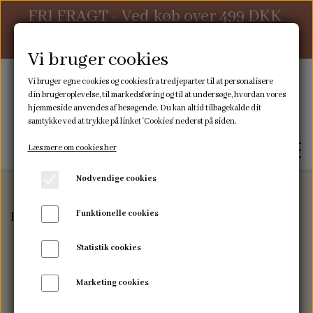
FRI FRAGT - Ved køb over 499 DKK
ellers 39 DKK
Vi bruger cookies
Vi bruger egne cookies og cookies fra tredjeparter til at personalisere
din brugeroplevelse, til markedsføring og til at undersøge, hvordan vores
hjemmeside anvendes af besøgende. Du kan altid tilbagekalde dit
samtykke ved at trykke på linket 'Cookies' nederst på siden.
Læs mere om cookies her
Nødvendige cookies
Funktionelle cookies
Forside
Sovetid
Nusseklude
Nusseklud kanin - L
FORSIDE
Statistik cookies
WEBSHOP
Marketing cookies