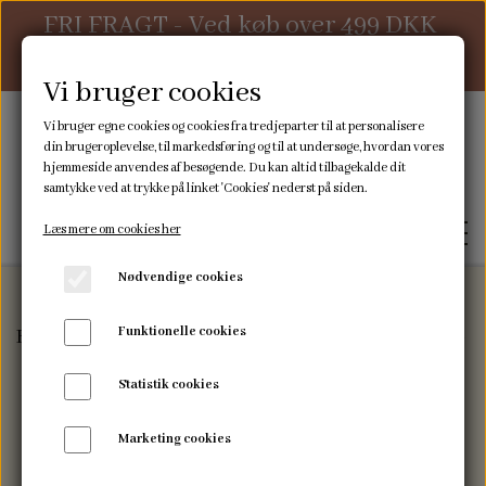
FRI FRAGT - Ved køb over 499 DKK
ellers 39 DKK
Vi bruger cookies
Vi bruger egne cookies og cookies fra tredjeparter til at personalisere
din brugeroplevelse, til markedsføring og til at undersøge, hvordan vores
hjemmeside anvendes af besøgende. Du kan altid tilbagekalde dit
samtykke ved at trykke på linket 'Cookies' nederst på siden.
Læs mere om cookies her
Nødvendige cookies
Funktionelle cookies
Forside
Sovetid
Nusseklude
Nusseklud kanin- t
FORSIDE
Statistik cookies
WEBSHOP
Marketing cookies