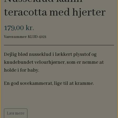
NAVN PÅ DÅBSKJOLE
BABYLØJER HOME
teracotta med hjerter
EDITION
179,00 kr.
BRILLE ETUIER
Varenummer: KLUD-4021
Dejlig blød nusseklud i lækkert plysstof og
COMPUTER SLEEVES
knudebundet velourhjørner, som er nemme at
holde i for baby.
En god sovekammerat, lige til at kramme.
Læs mere