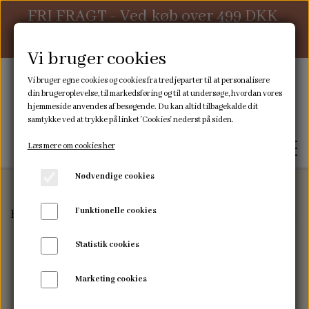
FRI FRAGT - Ved køb over 499 DKK
ellers 39 DKK
Vi bruger cookies
Vi bruger egne cookies og cookies fra tredjeparter til at personalisere
din brugeroplevelse, til markedsføring og til at undersøge, hvordan vores
hjemmeside anvendes af besøgende. Du kan altid tilbagekalde dit
samtykke ved at trykke på linket 'Cookies' nederst på siden.
Læs mere om cookies her
Nødvendige cookies
Funktionelle cookies
Forside
Pusletid
Pusleunderlag
Pusleunderlag -
FORSIDE
Statistik cookies
WEBSHOP
Marketing cookies