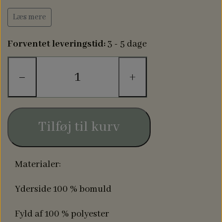
mål 20 x 20 cm.
Læs mere
Udslået mål ca. 70 x 40 cm
Forventet leveringstid:
3 - 5 dage
−
+
Tilføj til kurv
Materialer:
Yderside 100 % bomuld
Fyld af 100 % polyester