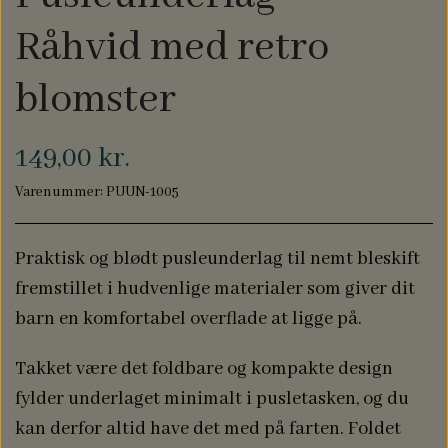
NAVN PÅ DÅBSKJOLE
BABYLØJER HOME
Råhvid med retro
EDITION
blomster
BRILLE ETUIER
149,00 kr.
Varenummer: PUUN-1005
COMPUTER SLEEVES
Praktisk og blødt pusleunderlag til nemt bleskift
fremstillet i hudvenlige materialer som giver dit
barn en komfortabel overflade at ligge på.
Takket være det foldbare og kompakte design
fylder underlaget minimalt i pusletasken, og du
kan derfor altid have det med på farten. Foldet