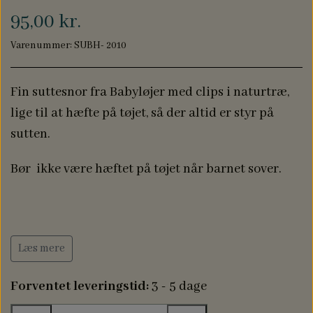
NAVN PÅ DÅBSKJOLE
BABYLØJER HOME
95,00 kr.
EDITION
Varenummer: SUBH- 2010
Fin suttesnor fra Babyløjer med clips i naturtræ,
BRILLE ETUIER
lige til at hæfte på tøjet, så der altid er styr på
sutten.
COMPUTER SLEEVES
Bør ikke være hæftet på tøjet når barnet sover.
Læs mere
Forventet leveringstid:
3 - 5 dage