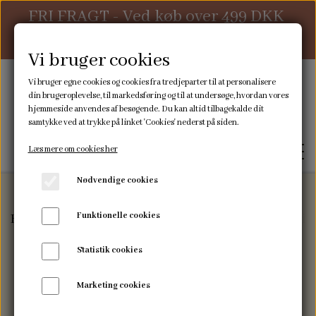
FRI FRAGT - Ved køb over 499 DKK
ellers 39 DKK
Vi bruger cookies
Vi bruger egne cookies og cookies fra tredjeparter til at personalisere
din brugeroplevelse, til markedsføring og til at undersøge, hvordan vores
hjemmeside anvendes af besøgende. Du kan altid tilbagekalde dit
samtykke ved at trykke på linket 'Cookies' nederst på siden.
Læs mere om cookies her
Nødvendige cookies
Funktionelle cookies
Forside
Sovetid
Suttesnore
Suttesnor - Blå/hvi
FORSIDE
Statistik cookies
WEBSHOP
Marketing cookies