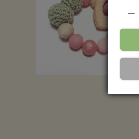
RYGSÆKKE
BABYLØJER HOME EDITION
BRILLE ETUIER
COMPUTER SLEEVES