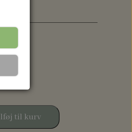
ld til EN71.
lføj til kurv