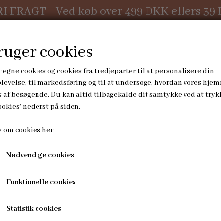
RI FRAGT - Ved køb over 499 DKK ellers 39
ruger cookies
 egne cookies og cookies fra tredjeparter til at personalisere din
levelse, til markedsføring og til at undersøge, hvordan vores hje
 af besøgende. Du kan altid tilbagekalde dit samtykke ved at tryk
KONTAKT
ookies' nederst på siden.
 om cookies her
PUSLETID
HØJTIDER
 m/hjerte- grøn
Nødvendige cookies
UDE
KURVE
JULESOKKER
træ/silikonerangle m/
ORE
PUSLEUNDERLAG
ADVENTSPOSER
Funktionelle cookies
OMMER
99,00 kr.
Statistik cookies