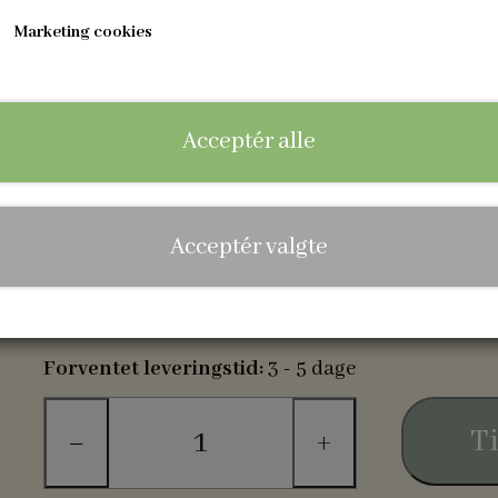
75,00 kr.
Marketing cookies
Varenummer: RAGR-1004
Rangle med træfigur i økologisk naturtræ
Acceptér alle
100% giftfri silikoneperler
godkendt til legetøj i henho
Hæklede kugler af økologisk bomuldsgarn.
Acceptér valgte
Forventet leveringstid:
3 - 5 dage
Ti
−
+